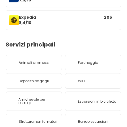
7,9/10
Expedia
205
8,4/10
Servizi principali
Animali ammessi
Parcheggio
Deposito bagagli
WiFi
Amichevole per
Escursioni in bicicletta
LGBTQ+
Struttura non fumatori
Banco escursioni