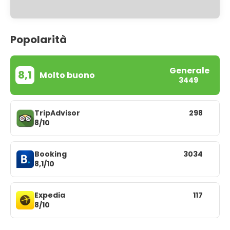
Popolarità
Generale
8,1
Molto buono
3449
TripAdvisor
298
8/10
Booking
3034
8,1/10
Expedia
117
8/10