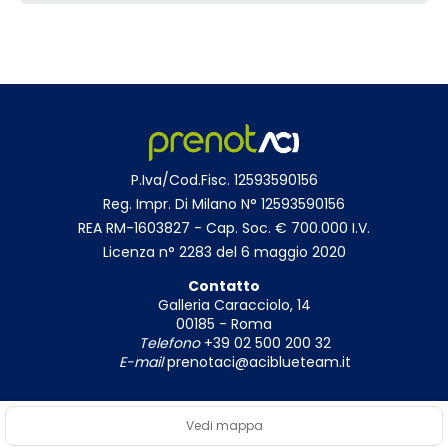
P.Iva/Cod.Fisc. 12593590156
Reg. Impr. Di Milano N° 12593590156
REA RM-1603827 - Cap. Soc. € 700.000 I.V.
Licenza n° 2283 del 6 maggio 2020
Contatto
Galleria Caracciolo, 14
00185 - Roma
Telefono
+39 02 500 200 32
E-mail
prenotaci@aciblueteam.it
Vedi mappa
© Copyright 2026
|
Privacy Policy