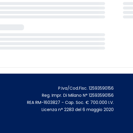
P.Iva/Cod.Fisc. 12593590156
Reg. Impr. Di Milano N° 12593590156
REA RM-1603827 - Cap. Soc. € 700.000 I.V.
Licenza n° 2283 del 6 maggio 2020