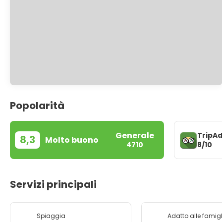
Popolarità
Generale
TripAd
8,3
Molto buono
8/10
4710
Servizi principali
Spiaggia
Adatto alle famigl