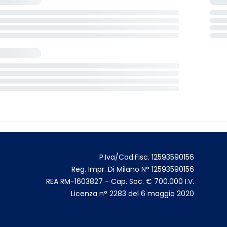
P.Iva/Cod.Fisc. 12593590156
Reg. Impr. Di Milano N° 12593590156
REA RM-1603827 - Cap. Soc. € 700.000 I.V.
Licenza n° 2283 del 6 maggio 2020