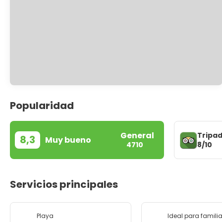
Popularidad
General
Tripad
8,3
Muy bueno
8/10
4710
Servicios principales
Playa
Ideal para famili