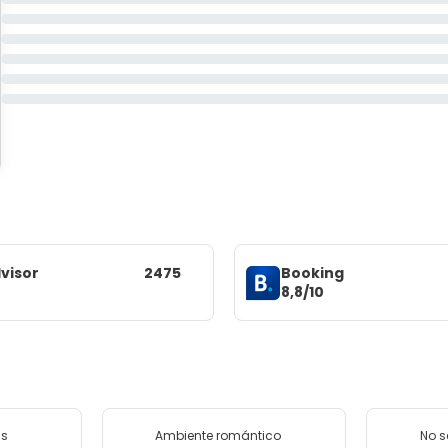
visor
2475
Booking
8,8/10
as
Ambiente romántico
No 