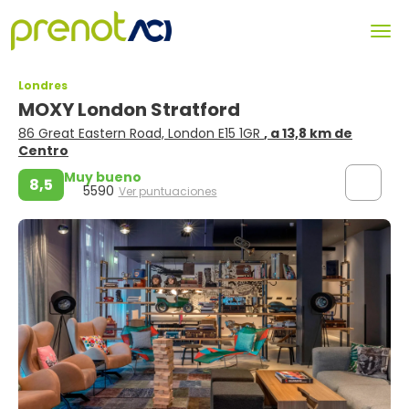
Londres
MOXY London Stratford
86 Great Eastern Road, London E15 1GR
, a 13,8 km de
Centro
Muy bueno
8,5
5590
Ver puntuaciones