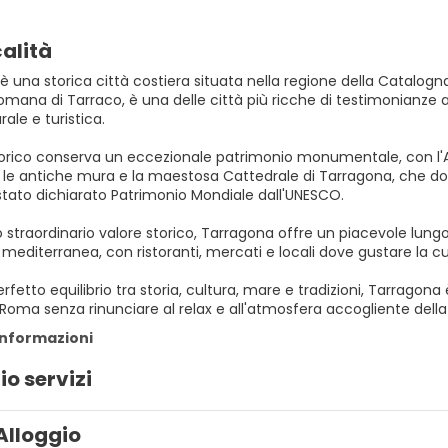
calità
 una storica città costiera situata nella regione della Catalogn
romana di Tarraco, è una delle città più ricche di testimonianz
ale e turistica.
storico conserva un eccezionale patrimonio monumentale, con l'A
 le antiche mura e la maestosa Cattedrale di Tarragona, che dom
stato dichiarato Patrimonio Mondiale dall'UNESCO.
o straordinario valore storico, Tarragona offre un piacevole lun
editerranea, con ristoranti, mercati e locali dove gustare la cu
erfetto equilibrio tra storia, cultura, mare e tradizioni, Tarragona
 Roma senza rinunciare al relax e all'atmosfera accogliente dell
informazioni
io servizi
Alloggio