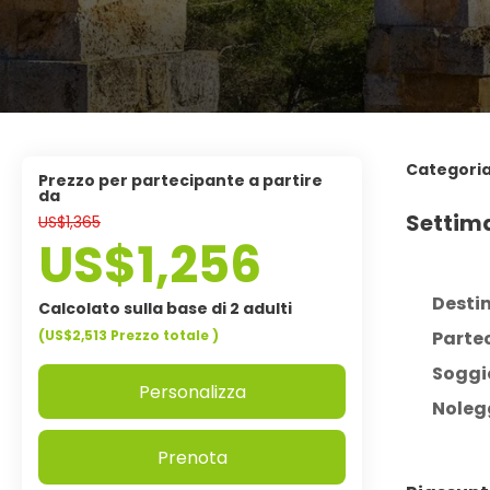
Categori
Prezzo per partecipante a partire
da
Settim
US$1,365
US$1,256
Desti
Calcolato sulla base di 2 adulti
(US$2,513
Prezzo totale
)
Partec
Soggi
Personalizza
Nolegg
Prenota