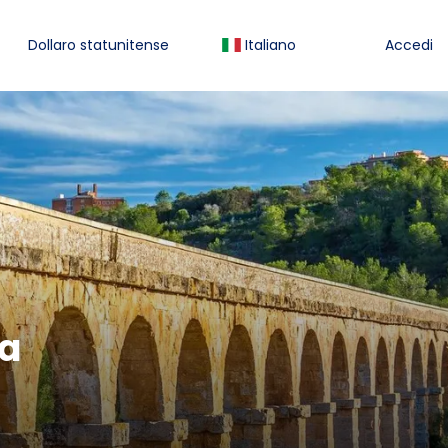
Dollaro statunitense
Italiano
Accedi
na