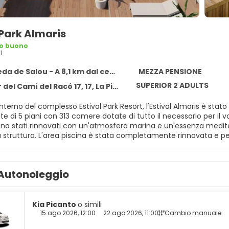
 Park Almaris
o buono
1
da de Salou - A 8,1 km dal centro
MEZZA PENSIONE
SUPERIOR 2 ADULTS
 Camí del Racó 17, 17, La Pineda de Salou 43481
'interno del complesso Estival Park Resort, l'Estival Almaris è sta
e di 5 piani con 313 camere dotate di tutto il necessario per il v
ono stati rinnovati con un'atmosfera marina e un'essenza medite
a struttura. L'area piscina è stata completamente rinnovata e pe
 abbiamo una piscina a sfioro sul nostro nuovo rooftop con acces
sante, rilassarvi su uno dei nostri letti balinesi o cool bed e, al t
o sullo sfondo. *** Il rooftop sarà chiuso dal 29/09/2024 al 12/
Autonoleggio
Kia Picanto
o simili
15 ago 2026, 12:00
22 ago 2026, 11:00
Cambio manuale