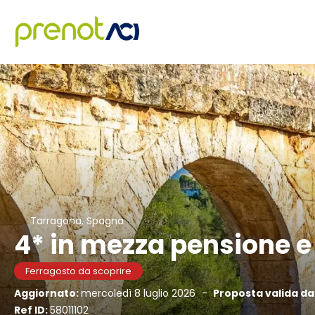
Tarragona, Spagna
4* in mezza pensione e
Ferragosto da scoprire
Aggiornato:
mercoledì 8 luglio 2026
-
Proposta valida da
Ref ID:
58011102