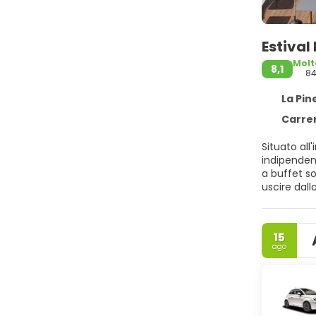
Estival
Molt
8,1
84
La Pine
Carrer del
Situato all
indipendent
a buffet s
uscire dall
Quest'anno
bagno rilas
Mediterrane
15
ago