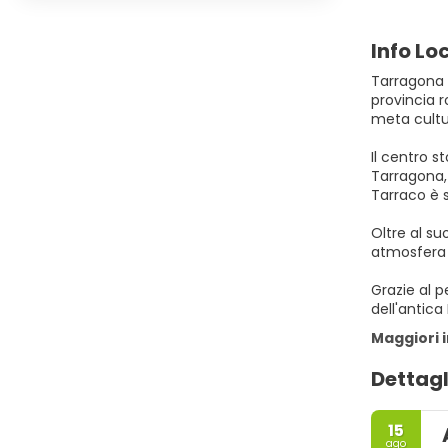
Info Lo
Tarragona è
provincia 
meta cultur
Il centro 
Tarragona,
Tarraco è 
Oltre al su
atmosfera m
Grazie al p
dell'antica
Maggiori 
Dettagl
15
ago