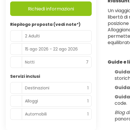
Riassunt
Richiedi informazioni
Un viaggi
libertà d
posizione 
Riepilogo proposta (vedi note*)
Alloggian
permetter
2 Adulti
equilibra
15 ago 2026 - 22 ago 2026
Guide e l
Notti
7
Guida
Servizi inclusi
storich
Guida
Destinazioni
1
Guida
Alloggi
1
code.
Blog d
Automobili
1
panora