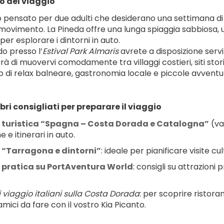
o del viaggio
o pensato per due adulti che desiderano una settimana di 
i movimento. La Pineda offre una lunga spiaggia sabbiosa
per esplorare i dintorni in auto.
do presso l’
Estival Park Almaris
 avrete a disposizione servi
à di muovervi comodamente tra villaggi costieri, siti sto
to di relax balneare, gastronomia locale e piccole avventu
ibri consigliati per preparare il viaggio
 turistica “Spagna – Costa Dorada e Catalogna”
 (va
e e itinerari in auto.
 “Tarragona e dintorni”
: ideale per pianificare visite c
 pratica su PortAventura World
: consigli su attrazioni 
i viaggio italiani sulla Costa Dorada
: per scoprire ristorant
mici da fare con il vostro Kia Picanto.