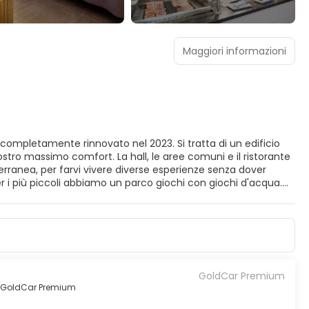
Maggiori informazioni
to completamente rinnovato nel 2023. Si tratta di un edificio
ostro massimo comfort. La hall, le aree comuni e il ristorante
rranea, per farvi vivere diverse esperienze senza dover
r i più piccoli abbiamo un parco giochi con giochi d'acqua.
so privato riservato agli adulti (+18) dove potrete fare un
ramonto, gustare il vostro cocktail preferito con il Mar
05/2025 ***
GoldCar Premium
GoldCar Premium