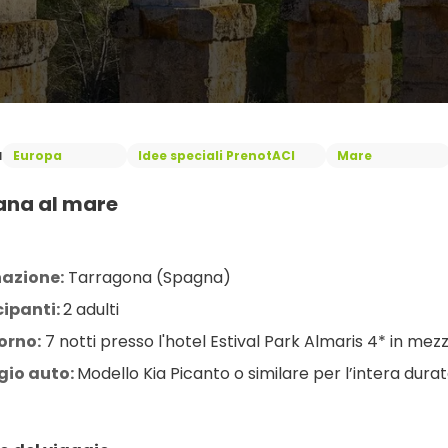
a
Europa
Idee speciali PrenotACI
Mare
ana al mare
nazione:
 Tarragona (Spagna)
ipanti: 
2 adulti
orno:
 7 notti presso l'hotel Estival Park Almaris 4* in me
io auto: 
Modello Kia Picanto o similare per l’intera dura