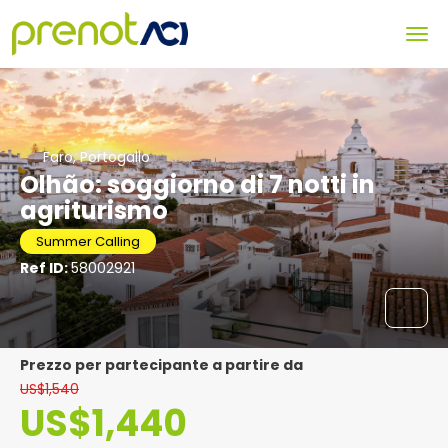
Faro, Portogallo
Olhão: soggiorno di 7 notti in
agriturismo
Summer Calling
Ref ID:
58002921
Prezzo per partecipante a partire da
US$1,540
US$1,440