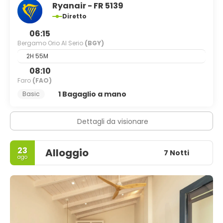
Ryanair - FR 5139
Diretto
06:15
Bergamo Orio Al Serio
(BGY)
2H 55M
08:10
Faro
(FAO)
1 Bagaglio a mano
Basic
Dettagli da visionare
23
Alloggio
7 Notti
ago