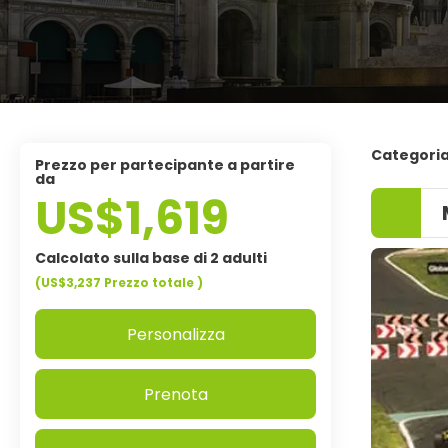
Categori
Prezzo per partecipante a partire
da
US$1,619
Calcolato sulla base di 2 adulti
(US$3,237
Prezzo totale
)
Personalizza
Prenota