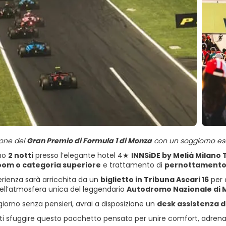
ione del
Gran Premio di Formula 1 di Monza
con un soggiorno escl
ano
2 notti
presso l’elegante hotel 4★
INNSiDE by Meliá Milano 
oom o categoria superiore
e trattamento di
pernottamento 
erienza sarà arricchita da un
biglietto in Tribuna Ascari 16
per 
ll’atmosfera unica del leggendario
Autodromo Nazionale di Mo
iorno senza pensieri, avrai a disposizione un
desk assistenza d
rti sfuggire questo pacchetto pensato per unire comfort, adrenal