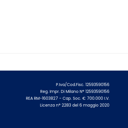
P.Iva/Cod.Fisc. 12593590156
Reg. Impr. Di Milano N° 12593590156
REA RM-1603827 - Cap. Soc. € 700.000 I.V.
Licenza n° 2283 del 6 maggio 2020