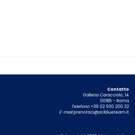
Contatto
Galleria Caracciolo, 14
00185 - Roma
Telefono
+39 02 500 200 32
E-mail
prenotaci@aciblueteam.it