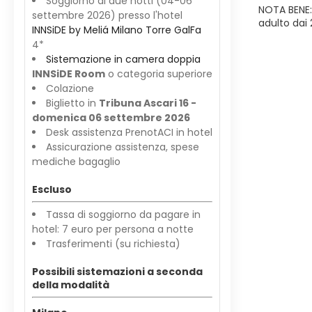
Soggiorno di due notti (04-06
NOTA BENE:
settembre 2026) presso l'hotel
adulto dai 
INNSiDE by Meliá Milano Torre GalFa
4*
Sistemazione in camera doppia
INNSiDE Room
o categoria superiore
Colazione
Biglietto in
Tribuna Ascari 16 -
domenica 06 settembre 2026
Desk assistenza PrenotACI in hotel
Assicurazione assistenza, spese
mediche bagaglio
Escluso
Tassa di soggiorno da pagare in
hotel: 7 euro per persona a notte
Trasferimenti (su richiesta)
Possibili sistemazioni a seconda
della modalità