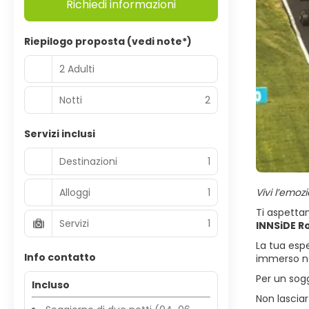
Richiedi informazioni
Riepilogo proposta (vedi note*)
2 Adulti
Notti
2
Servizi inclusi
Destinazioni
1
Alloggi
1
Vivi l’emoz
Ti aspett
Servizi
1
INNSiDE R
La tua esp
Info contatto
immerso ne
Per un sogg
Incluso
Non lascia