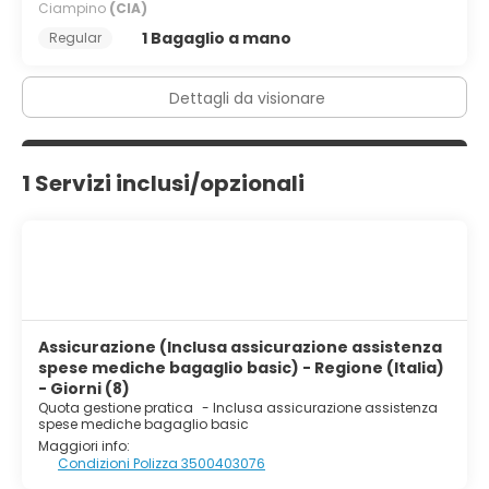
Ciampino
(CIA)
camera con orario limitato. La colazione a buffet è
1 Bagaglio a mano
Regular
disponibile a pagamento tutti i giorni dalle ore 07:30 alle
ore 10:00.
Dettagli da visionare
Potrai usufruire di accesso gratuito a Internet via cavo,
una postazione PC e check-in veloce. Gli ospiti avranno a
disposizione una navetta da e per l'aeroporto a
pagamento e il un parcheggio gratuito è disponibile in
1 Servizi inclusi/opzionali
loco.
Assicurazione (Inclusa assicurazione assistenza
spese mediche bagaglio basic) - Regione (Italia)
- Giorni (8)
Quota gestione pratica
-
Inclusa assicurazione assistenza
spese mediche bagaglio basic
Maggiori info:
Condizioni Polizza 3500403076