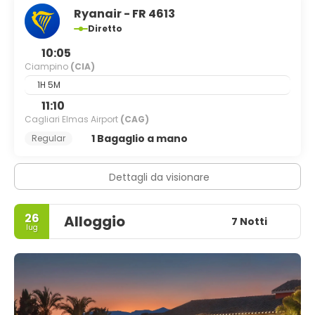
Ryanair - FR 4613
Diretto
10:05
Ciampino
(CIA)
1H 5M
11:10
Cagliari Elmas Airport
(CAG)
1 Bagaglio a mano
Regular
Dettagli da visionare
26
Alloggio
7 Notti
lug