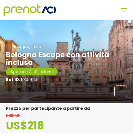
Bologna, Italia
Bologna Escape con attività
inclusa
Speciale Città Italiane
Ref ID:
53319145
Prezzo per partecipante a partire da
US$232
US$218