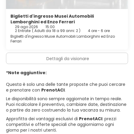
limitato. Concludi la giornata in bellezza con il tuo drink
preferito! Presso questa struttura troverai un bar/lounge
davvero fantastico. La colazione a buffet è servita nei
Biglietti d'ingresso Musei Automobili
giorni feriali dalle ore 07:00 alle ore 10:00 e nel fine
Lamborghini ed Enzo Ferrari
29 ago 2026
15:00
settimana dalle ore 07:00 alle ore 10:30, dietro pagamento
2 Entrate
(
Adulti da 18 a 99 anni: 2
)
4 ore - 6 ore
di un supplemento.
Biglietti d'ingresso Musei Automobili Lamborghini ed Enzo
Ferrari
Potrai usufruire di un business center, quotidiani gratuiti
nella hall e un pratico servizio di lavanderia e lavaggio a
secco. Il un parcheggio (a pagamento) è disponibile in
Dettagli da visionare
loco.
*Note aggiuntive:
Questa è solo una delle tante proposte che puoi cercare
e prenotare con
PrenotACI
.
Le disponibilità sono sempre aggiornate in tempo reale.
Puoi ricalcolare il preventivo, cambiare date, destinazione
o partire da zero costruendo la tua vacanza su misura.
Approfitta dei vantaggi esclusivi di
PrenotACI
: prezzi
competitivi e offerte speciali che aggiorniamo ogni
giorno per i nostri utenti.