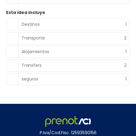
Esta idea incluye
Destinos
1
Transporte
2
Alojamientos
1
Transfers
2
seguros
1
P.Iva/Cod.Fisc. 12593590156