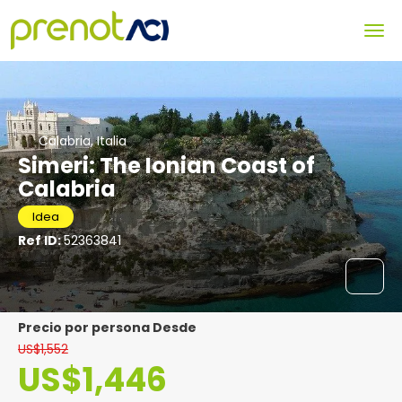
Calabria, Italia
Simeri: The Ionian Coast of
Calabria
Idea
Ref ID:
52363841
precio por persona Desde
US$1,552
US$1,446