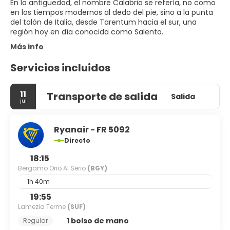
En la antigüedad, el nombre Calabria se refería, no como
en los tiempos modernos al dedo del pie, sino a la punta
del talón de Italia, desde Tarentum hacia el sur, una
región hoy en día conocida como Salento.
Más info
Servicios incluidos
11
Transporte de salida
Salida
jul
Ryanair - FR 5092
Directo
18:15
Bergamo Orio Al Serio
(BGY)
1h 40m
19:55
Lamezia Terme
(SUF)
1 bolso de mano
Regular