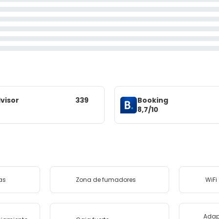
visor
339
Booking
8,7/10
as
Zona de fumadores
WiFi
Adap