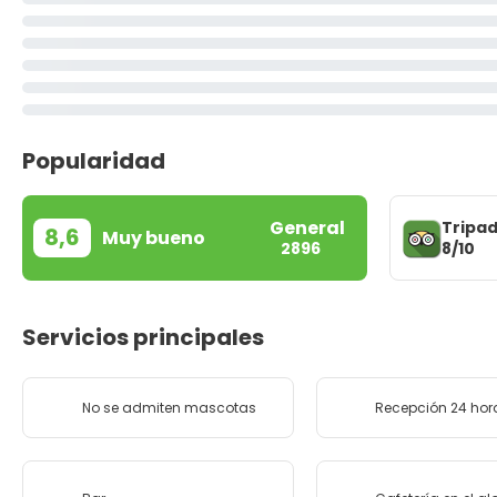
Popularidad
General
Tripad
8,6
Muy bueno
8/10
2896
Servicios principales
No se admiten mascotas
Recepción 24 hor