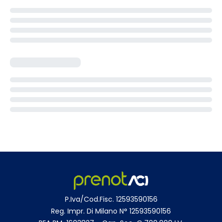
P.Iva/Cod.Fisc. 12593590156
Reg. Impr. Di Milano N° 12593590156