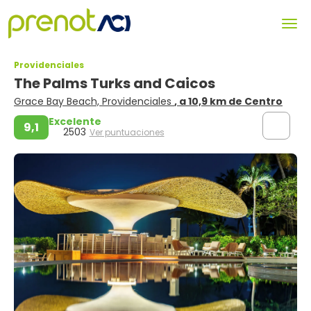
Providenciales
The Palms Turks and Caicos
Grace Bay Beach, Providenciales
, a 10,9 km de Centro
Excelente
9,1
2503
Ver puntuaciones